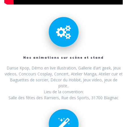
Nos animations sur scène et stand
Danse Kpop, Démo en live illustration, Gallerie d’art geek, Jeux
videos, Concours Cosplay, Concert, Atelier Manga, Atelier cuir et
Baguettes de sorcier, Décor du Hobbit, Jeux video, jeux de
piste..
Lieu de la convention:
Salle des fêtes des Ramiers, Rue des Sports, 31700 Blagnac